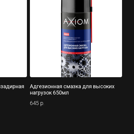
изадирная
Адгезионная смазка для высоких
нагрузок 650мл
645
р.