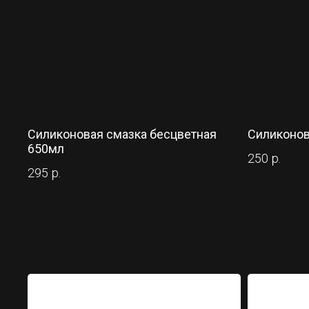
Силиконовая смазка бесцветная
Силиконов
650мл
250
р.
295
р.