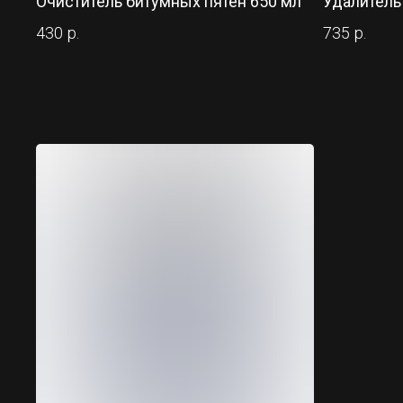
Очиститель битумных пятен 650 мл
Удалитель
430
р.
735
р.