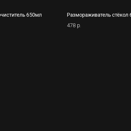
чиститель 650мл
Размораживатель стёкол
478
р.