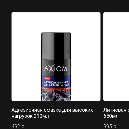
Адгезионная смазка для высоких
Литиевая 
нагрузок 210мл
650мл
432
р.
395
р.