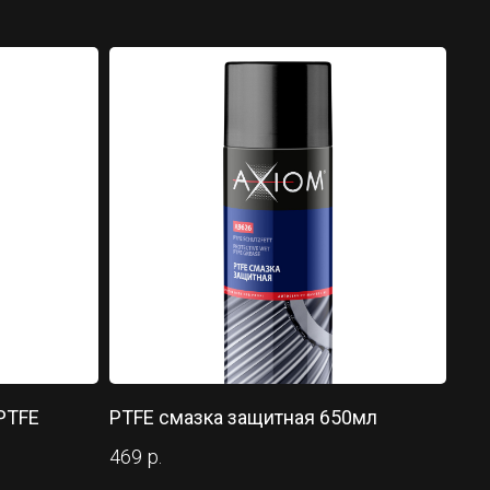
PTFE
PTFE смазка защитная 650мл
469
р.