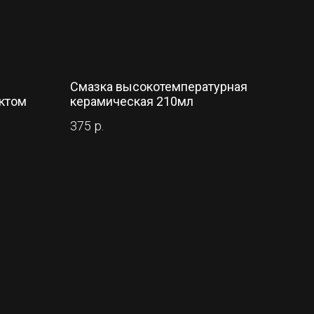
Смазка высокотемпературная
ктом
керамическая 210мл
375
р.