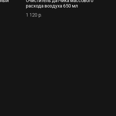
рный
Очиститель датчика массового
расхода воздуха 650 мл
1 120
р.