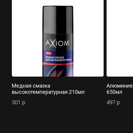
Медная смазка
Алюминиев
высокотемпературная 210мл
650мл
301
р.
497
р.