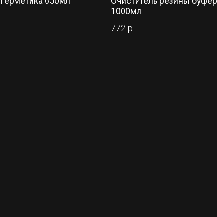
 герметика 650мл
Очиститель резины буфе
1000мл
772
р.