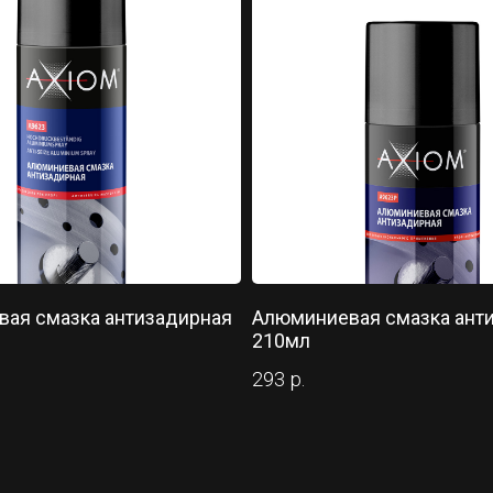
ая смазка антизадирная
Алюминиевая смазка ант
210мл
293
р.