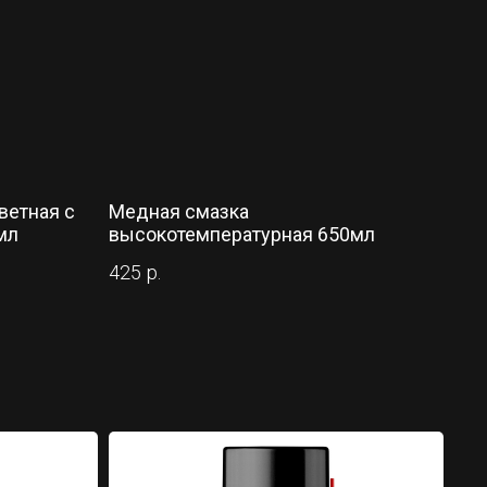
ветная с
Медная смазка
мл
высокотемпературная 650мл
425
р.