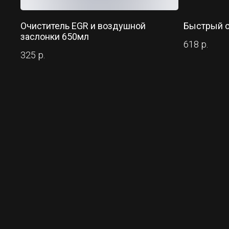
Очиститель EGR и воздушной
Быстрый о
заслонки 650мл
618
р.
325
р.