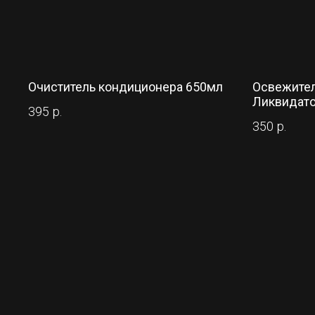
Очиститель кондиционера 650мл
Освежител
Ликвидато
395
р.
350
р.