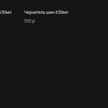
 650мл
Чернитель шин 650мл
550
р.