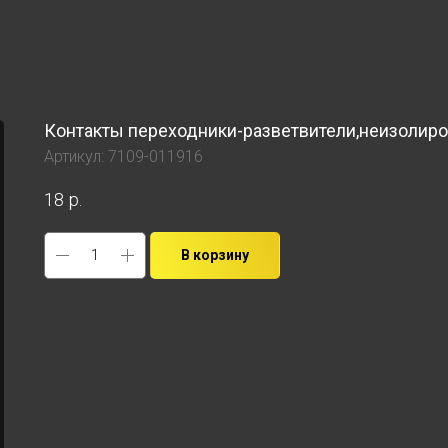
Контакты переходники-разветвители,неизолиров
Артикул:
7109-011916
18
р.
В корзину