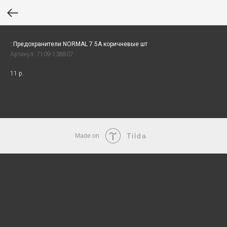
: Предохранители NORMAL 7.5А коричневые шт
Артикул:
7109-138807
11
р.
Tilda
Made on