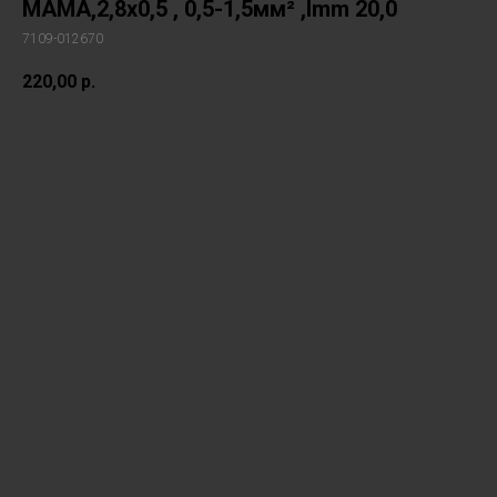
МАМА,2,8x0,5 , 0,5-1,5мм² ,lmm 20,0
7109-012670
220,00
р.
В корзину