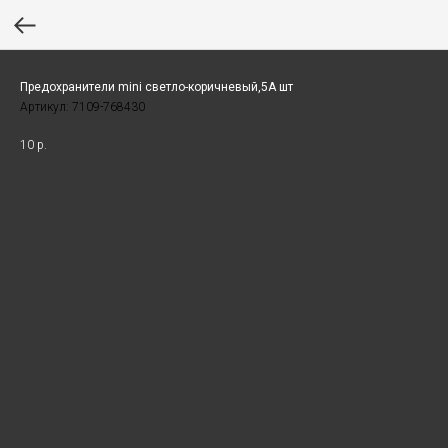
Предохранители mini светло-коричневый,5А шт
Артикул:
7109-768430
10
р.