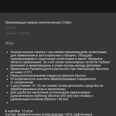
Проникающая смазка синтетическая 210мл
AXIOM
Артикул:
A9629p
320
р.
Универсальная смазка с высокими проникающими свойствами
для применения в автосервисных станциях. Обладает
смазывающими и защитными свойствами и имеет обширную
область применения. За счёт своих капиллярных свойств глубоко
проникает в микротрещины и узкие зазоры между деталями.
Применение:Рекомендуется распылять при температуре баллона
не ниже +10°С.
Перед использованием хорошо встряхнуть баллон.
По возможности очистить обрабатываемые поверхности
от загрязнений.
С расстояния 10–20 см тонким слоем распылить средство на
обрабатываемые узлы и механизмы.
Для удобства нанесения использовать прилагаемую
удлинительную трубочку (баллон 650 мл) или головку с
удлиненным носиком (баллон 140 мл).
В коробке: 12 штук
Состав: Алифатические углеводороды >30%, нафтеновые