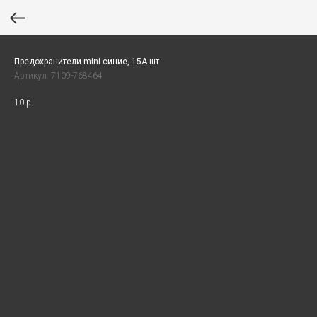
Предохранители mini синие, 15А шт
Артикул:
7109-768464
10
р.