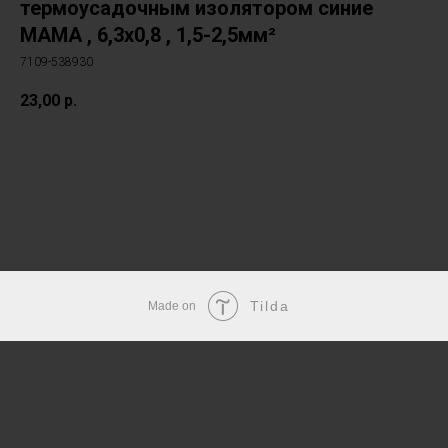
термоусадочным изолятором синие
МАМА , 6,3x0,8 , 1,5-2,5мм²
7109-538930
23,00
р.
В корзину
Tilda
Made on