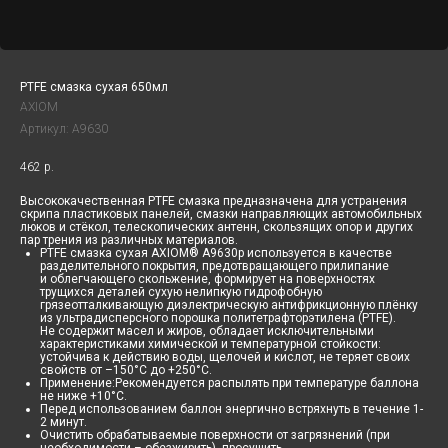
PTFE смазка сухая 650мл
AXIOM
Артикул:
A9630
462
р.
Высококачественная PTFE смазка предназначена для устранения
скрипа пластиковых панелей, смазки направляющих автомобильных
люков и стёкол, телескопических антенн, скользящих опор и других
пар трения из различных материалов.
PTFE смазка сухая AXIOM® A9630p используется в качестве
разделительного покрытия, предотвращающего прилипание
и облегчающего скольжение, формирует на поверхностях
трущихся деталей сухую нелипкую гидрофобную
грязеотталкивающую диэлектрическую антифрикционную плёнку
из ультрадисперсного порошка политетрафторэтилена (PTFE).
Не содержит масел и жиров, обладает исключительными
характеристиками химической и температурной стойкости:
устойчива к действию воды, щелочей и кислот, не теряет своих
свойств от –150°C до +250°C.
Применение:Рекомендуется распылять при температуре баллона
не ниже +10°С.
Перед использованием баллон энергично встряхнуть в течение 1-
2 минут.
Очистить обрабатываемые поверхности от загрязнений (при
необходимости – обезжирить), просушить.