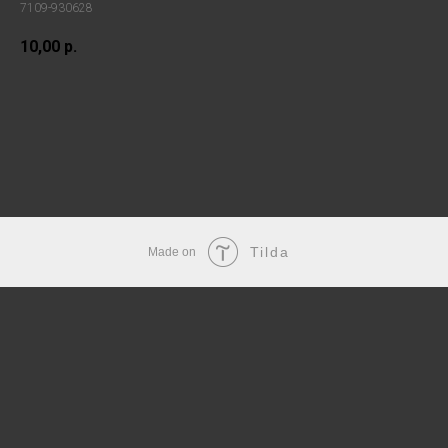
7109-930628
10,00
р.
В корзину
Tilda
Made on