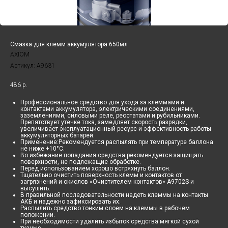
Смазка для клемм аккумулятора 650мл
AXIOM
Артикул:
A9631
486
р.
Профессиональное средство для ухода за клеммами и
контактами аккумулятора, электрическими соединениями,
заземлениями, силовыми реле, реостатами и рубильниками.
Препятствует утечке тока, замедляет скорость разрядки,
увеличивает эксплуатационный ресурс и эффективность работы
аккумуляторных батарей.
Применение:Рекомендуется распылять при температуре баллона
не ниже +10°С.
Во избежание попадания средства рекомендуется защищать
поверхности, не подлежащие обработке.
Перед использованием хорошо встряхнуть баллон.
Тщательно очистить поверхность клемм и контактов от
загрязнений и окислов «Очистителем контактов» A9702S и
высушить.
В правильной последовательности надеть клеммы на контакты
АКБ и надежно зафиксировать их.
Распылить средство тонким слоем на клеммы в рабочем
положении.
При необходимости удалить избыток средства мягкой сухой
тканью.