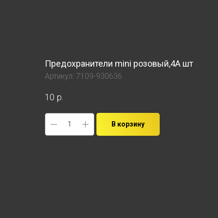
More products
Предохранители mini розовый,4А шт
Артикул:
7109-930636
10
р.
В корзину