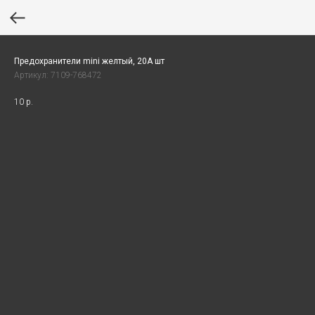
Предохранители mini желтый, 20А шт
Артикул:
7109-768472
10
р.