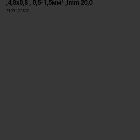
,4,8x0,8 , 0,5-1,5мм² ,lmm 20,0
7109-123630
В корзину