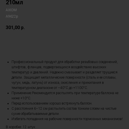
210мл
AXIOM
A9622p
301,00
р.
В корзину
Профессиональный продукт для обработки резьбовых соединений,
штифтов, фланцев, подвергающихся воздействию высоких
температур и давлений. Надежно смазывает и разделяет трущиеся
детали. Защищает металлические поверхности (сталь и ее сплавы,
чугун, медь, латунь) от износа, окисления и прикипания в
температурном диапазоне от –40°С до +1100°С.
Применение:Рекомендуется распылять при температуре баллона не
ниже +10°С.
Перед использованием хорошо встряхнуть баллон.
С расстояния 6–12 см распылить состав тонким слоем на чистые
сухие обрабатываемые детали.
Избегать попадания на рабочие поверхности тормозных механизмов!
В коробке: 12 штук