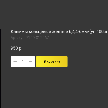
Клеммы кольцевые желтые 6,4,4-6мм²(уп.100ш
Артикул:
7109-012467
950
р.
В корзину