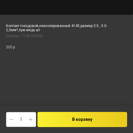
Контакт гнездовой,неизолированный 4145,размер 3.5 , 0.5-
2,5мм²,луж.медь шт
Артикул:
7109-333565
300
р.
В корзину