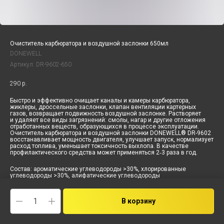
Очиститель карбюратора и воздушной заслонки 650мл
DONEWELL
Артикул:
DR-9602-650
290
р.
Быстро и эффективно очищает каналы и камеры карбюратора,
жиклеры, дроссельные заслонки, клапан вентиляции картерных
газов, возвращает подвижность воздушной заслонке. Растворяет
и удаляет все виды загрязнений: смолы, нагар и другие отложения
отработанных веществ, образующихся в процессе эксплуатации.
Очиститель карбюратора и воздушной заслонки DONEWELL® DR-9602
восстанавливает мощность двигателя, улучшает запуск, нормализует
расход топлива, уменьшает токсичность выхлопа. В качестве
профилактического средства может применяться 2‑3 раза в год.
Состав: ароматические углеводороды >30%, хлорированные
углеводороды >30%, алифатические углеводороды
ТУ: 2384-026-53934955-11
Срок годности: 3 года
В корзину