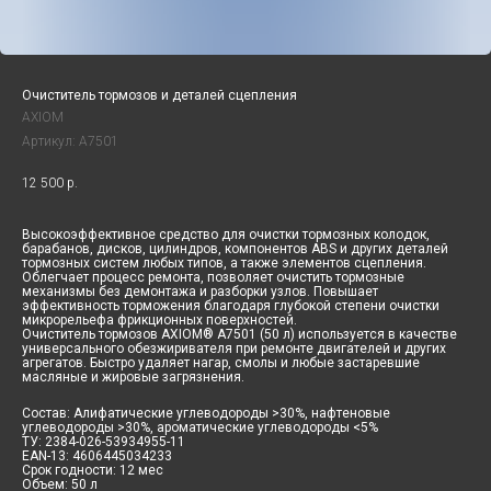
Очиститель тормозов и деталей сцепления
AXIOM
Артикул:
A7501
12 500
р.
Высокоэффективное средство для очистки тормозных колодок,
барабанов, дисков, цилиндров, компонентов ABS и других деталей
тормозных систем любых типов, а также элементов сцепления.
Облегчает процесс ремонта, позволяет очистить тормозные
механизмы без демонтажа и разборки узлов. Повышает
эффективность торможения благодаря глубокой степени очистки
микрорельефа фрикционных поверхностей.
Очиститель тормозов AXIOM® A7501 (50 л) используется в качестве
универсального обезжиривателя при ремонте двигателей и других
агрегатов. Быстро удаляет нагар, смолы и любые застаревшие
масляные и жировые загрязнения.
Состав: Алифатические углеводороды >30%, нафтеновые
углеводороды >30%, ароматические углеводороды <5%
ТУ: 2384-026-53934955-11
EAN-13: 4606445034233
Срок годности: 12 мес
Объем: 50 л