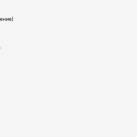
ение)
⁴