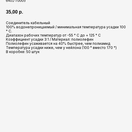
6401-70005
35,00
р.
Соединитель кабельный
100% водонепроницаемый / минимальная температура усадки 100
° C.
Диапазон рабочих температур от -55 ° С до + 125 ° C
Коэффициент усадки 3:1 / Материал: полиолефин
Полиолефин усаживается на 40% быстрее, чем полиамид
Температура усадки ниже, чем у нейлона (100 ° вместо 170 °)
В коробке: 50 штук