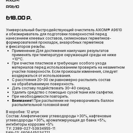
AXIOM
A9610
618,00
р.
Универсальный быстродействующий очиститель AXIOM® A9610
и обезжириватель для подготовки поверхностей перед
нанесением клеевых составов, силиконовых герметиков-
формирователей прокладок, анаэробных герметиков
и фиксаторов резьбы.
Применение:Для достижения наилучших результатов
применять при температуре окружающей среды не ниже
+10°С.
При очистке пластиков и требующих особого ухода
материалов перед использованием проверить на незаметном
участке поверхности. Если произошли изменения, следует
воздержаться от использования.
С расстояния 20–30 см равномерно распылить состав
на обрабатываемую поверхность.
Дать составу подействовать 30–40 секунд.
Удалить средство с помощью сухой ткани или салфетки.
При необходимости повторить.
Внимание!
При распылении не переворачивать баллон
распылительной головкой вниз!
В коробке: 12 штук
Состав: Алифатические углеводороды >30%, нафтеновые
углеводороды >30%, ароматизирующая до бавка <5%,
ингибиторы коррозии <5%
ТУ: 2389-027-53934955-11
EAN-13: 4606445034721