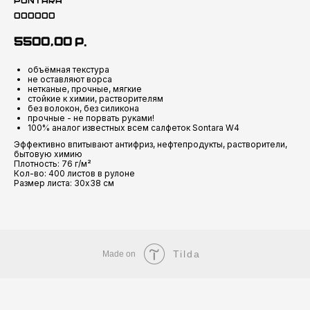
Pontara
000000
5500,00
р.
объёмная текстура
не оставляют ворса
нетканые, прочные, мягкие
стойкие к химии, растворителям
без волокон, без силикона
прочные - не порвать руками!
100% аналог известных всем салфеток Sontara W4
Эффективно впитывают антифриз, нефтепродукты, растворители,
бытовую химию
Плотность: 76 г/м²
Кол-во: 400 листов в рулоне
Размер листа: 30х38 см
Tilda
Made on