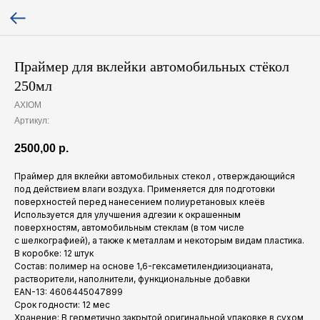
Праймер для вклейки автомобильных стёкол
250мл
AXIOM
Артикул:
2500,00
р.
Праймер для вклейки автомобильных стекол , отверждающийся
под действием влаги воздуха. Применяется для подготовки
поверхностей перед нанесением полиуретановых клеёв
Используется для улучшения адгезии к окрашенным
поверхностям, автомобильным стеклам (в том числе
с шелкографией), а также к металлам и некоторым видам пластика.
В коробке: 12 штук
Состав: полимер на основе 1,6-гексаметилендиизоцианата,
растворители, наполнители, функциональные добавки
EAN-13: 4606445047899
Срок годности: 12 мес
Хранение: В герметично закрытой оригинальной упаковке в сухом