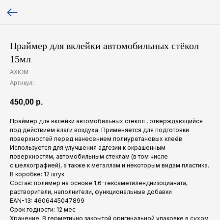
Праймер для вклейки автомобильных стёкол
15мл
AXIOM
Артикул:
450,00
р.
Праймер для вклейки автомобильных стекол , отверждающийся
под действием влаги воздуха. Применяется для подготовки
поверхностей перед нанесением полиуретановых клеёв
Используется для улучшения адгезии к окрашенным
поверхностям, автомобильным стеклам (в том числе
с шелкографией), а также к металлам и некоторым видам пластика.
В коробке: 12 штук
Состав: полимер на основе 1,6-гексаметилендиизоцианата,
растворители, наполнители, функциональные добавки
EAN-13: 4606445047899
Срок годности: 12 мес
Хранение: В герметично закрытой оригинальной упаковке в сухом