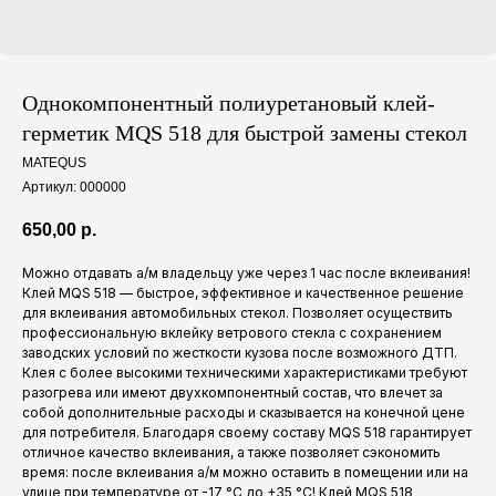
Однокомпонентный полиуретановый клей-
герметик MQS 518 для быстрой замены стекол
MATEQUS
Артикул:
000000
650,00
р.
Можно отдавать а/м владельцу уже через 1 час после вклеивания!
Клей MQS 518 — быстрое, эффективное и качественное решение
для вклеивания автомобильных стекол. Позволяет осуществить
профессиональную вклейку ветрового стекла с сохранением
заводских условий по жесткости кузова после возможного ДТП.
Клея с более высокими техническими характеристиками требуют
разогрева или имеют двухкомпонентный состав, что влечет за
собой дополнительные расходы и сказывается на конечной цене
для потребителя. Благодаря своему составу MQS 518 гарантирует
отличное качество вклеивания, а также позволяет сэкономить
время: после вклеивания а/м можно оставить в помещении или на
улице при температуре от -17 °С до +35 °С! Клей MQS 518