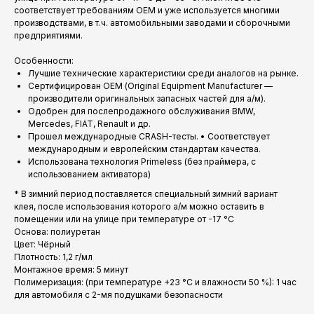
соответствует требованиям ОЕМ и уже используется многими
производствами, в т.ч. автомобильными заводами и сборочными
предприятиями.
Особенности:
Лучшие технические характеристики среди аналогов на рынке.
Сертифицирован ОЕМ (Original Equipment Manufacturer —
производители оригинальных запасных частей для а/м).
Одобрен для послепродажного обслуживания BMW,
Mercedes, FIAT, Renault и др.
Прошел международные CRASH-тесты. • Соответствует
международным и европейским стандартам качества.
Использована технология Primeless (без праймера, с
использованием активатора)
* В зимний период поставляется специальный зимний вариант
клея, после использования которого а/м можно оставить в
помещении или на улице при температуре от -17 °С
Основа: полиуретан
Цвет: Чёрный
Плотность: 1,2 г/мл
Монтажное время: 5 минут
Полимеризация: (при температуре +23 °С и влажности 50 %): 1 час
для автомобиля с 2-мя подушками безопасности