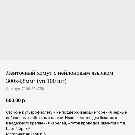
Ленточный хомут с нейлоновым язычком
300х4,8мм² (уп.100 шт)
Артикул:
7109-334758
600,00
р.
Стойкие к ультрофиолету и не поддерживающие горения чёрные
нейлоновые кабельные стяжки. Используются для быстрого
и надёжного крепления кабелей, жгутов проводов, шлангов и т.д.
Цвет: Чёрный
Материал: нейлон 6,6