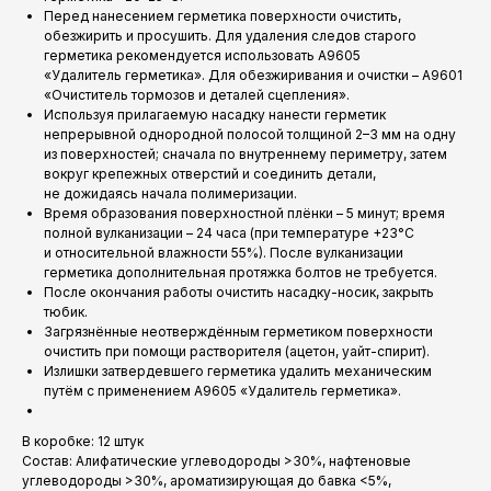
Перед нанесением герметика поверхности очистить,
обезжирить и просушить. Для удаления следов старого
герметика рекомендуется использовать A9605
«Удалитель герметика». Для обезжиривания и очистки – A9601
«Очиститель тормозов и деталей сцепления».
Используя прилагаемую насадку нанести герметик
непрерывной однородной полосой толщиной 2–3 мм на одну
из поверхностей; сначала по внутреннему периметру, затем
вокруг крепежных отверстий и соединить детали,
не дожидаясь начала полимеризации.
Время образования поверхностной плёнки – 5 минут; время
полной вулканизации – 24 часа (при температуре +23°C
и относительной влажности 55%). После вулканизации
герметика дополнительная протяжка болтов не требуется.
После окончания работы очистить насадку-носик, закрыть
тюбик.
Загрязнённые неотверждённым герметиком поверхности
очистить при помощи растворителя (ацетон, уайт-спирит).
Излишки затвердевшего герметика удалить механическим
путём с применением A9605 «Удалитель герметика».
В коробке: 12 штук
Состав: Алифатические углеводороды >30%, нафтеновые
углеводороды >30%, ароматизирующая до бавка <5%,