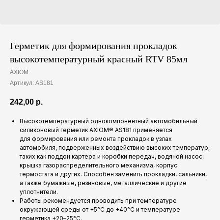
Герметик для формирования прокладок
высокотемпературный красный RTV 85мл
AXIOM
Артикул:
AS181
242,00
р.
Высокотемпературный однокомпонентный автомобильный
силиконовый герметик AXIOM® AS181 применяется
для формирования или ремонта прокладок в узлах
автомобиля, подверженных воздействию высоких температур,
таких как поддон картера и коробки передач, водяной насос,
крышка газораспределительного механизма, корпус
термостата и других. Способен заменить прокладки, сальники,
а также бумажные, резиновые, металлические и другие
уплотнители.
Работы рекомендуется проводить при температуре
окружающей среды от +5°C до +40°C и температуре
герметика +20–25°C.