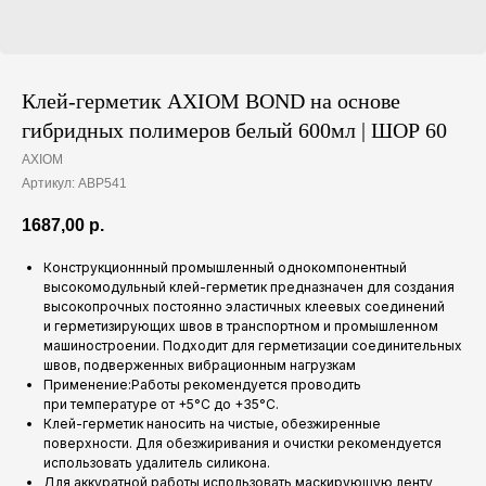
Клей-герметик AXIOM BOND на основе
гибридных полимеров белый 600мл | ШОР 60
AXIOM
Артикул:
ABP541
1687,00
р.
Конструкционнный промышленный однокомпонентный
высокомодульный клей-герметик предназначен для создания
высокопрочных постоянно эластичных клеевых соединений
и герметизирующих швов в транспортном и промышленном
машиностроении. Подходит для герметизации соединительных
швов, подверженных вибрационным нагрузкам
Применение:Работы рекомендуется проводить
при температуре от +5°С до +35°С.
Клей-герметик наносить на чистые, обезжиренные
поверхности. Для обезжиривания и очистки рекомендуется
использовать удалитель силикона.
Для аккуратной работы использовать маскирующую ленту