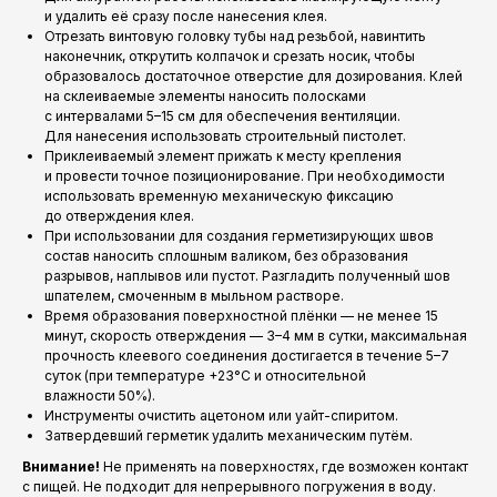
и удалить её сразу после нанесения клея.
Отрезать винтовую головку тубы над резьбой, навинтить
наконечник, открутить колпачок и срезать носик, чтобы
образовалось достаточное отверстие для дозирования. Клей
на склеиваемые элементы наносить полосками
с интервалами 5–15 см для обеспечения вентиляции.
Для нанесения использовать строительный пистолет.
Приклеиваемый элемент прижать к месту крепления
и провести точное позиционирование. При необходимости
использовать временную механическую фиксацию
до отверждения клея.
При использовании для создания герметизирующих швов
состав наносить сплошным валиком, без образования
разрывов, наплывов или пустот. Разгладить полученный шов
шпателем, смоченным в мыльном растворе.
Время образования поверхностной плёнки — не менее 15
минут, скорость отверждения — 3–4 мм в сутки, максимальная
прочность клеевого соединения достигается в течение 5–7
суток (при температуре +23°С и относительной
влажности 50%).
Инструменты очистить ацетоном или уайт-спиритом.
Затвердевший герметик удалить механическим путём.
Внимание!
Не применять на поверхностях, где возможен контакт
с пищей. Не подходит для непрерывного погружения в воду.