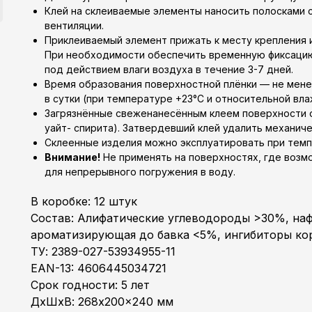
Клей на склеиваемые элементы наносить полосками с
вентиляции.
Приклеиваемый элемент прижать к месту крепления 
При необходимости обеспечить временную фиксаци
под действием влаги воздуха в течение 3-7 дней.
Время образования поверхностной плёнки — не мене
в сутки (при температуре +23°C и относительной вл
Загрязнённые свеженанесённым клеем поверхности о
уайт- спирита). Затвердевший клей удалить механиче
Склеенные изделия можно эксплуатировать при темпе
Внимание!
Не применять на поверхностях, где возм
для непрерывного погружения в воду.
В коробке: 12 штук
Состав: Алифатические углеводороды >30%, на
ароматизирующая до бавка <5%, ингибиторы ко
ТУ: 2389-027-53934955-11
EAN-13: 4606445034721
Срок годности: 5 лет
ДxШxВ: 268x200x240 мм