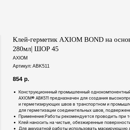
Клей-герметик AXIOM BOND на основ
280мл| ШОР 45
AXIOM
Артикул:
ABK511
854
р.
Конструкционнный промышленный однокомпонентный
AXIOM® ABK511 предназначен для создания высокопр
и герметизирующих швов в транспортном и промыш
для герметизации соединительных швов, подвержен
Применение:Работы рекомендуется проводить при те
Клей наносить на чистые, обезжиренные поверхности
Для аккуратной работы использовать маскирующую ле