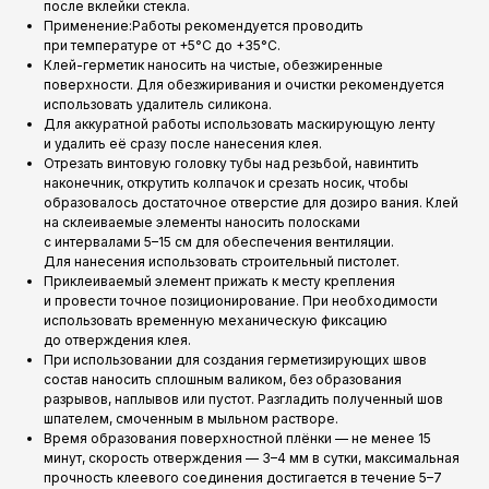
после вклейки стекла.
Применение:Работы рекомендуется проводить
при температуре от +5°C до +35°C.
Клей-герметик наносить на чистые, обезжиренные
поверхности. Для обезжиривания и очистки рекомендуется
использовать удалитель силикона.
Для аккуратной работы использовать маскирующую ленту
и удалить её сразу после нанесения клея.
Отрезать винтовую головку тубы над резьбой, навинтить
наконечник, открутить колпачок и срезать носик, чтобы
образовалось достаточное отверстие для дозиро вания. Клей
на склеиваемые элементы наносить полосками
с интервалами 5–15 см для обеспечения вентиляции.
Для нанесения использовать строительный пистолет.
Приклеиваемый элемент прижать к месту крепления
и провести точное позиционирование. При необходимости
использовать временную механическую фиксацию
до отверждения клея.
При использовании для создания герметизирующих швов
состав наносить сплошным валиком, без образования
разрывов, наплывов или пустот. Разгладить полученный шов
шпателем, смоченным в мыльном растворе.
Время образования поверхностной плёнки — не менее 15
минут, скорость отверждения — 3–4 мм в сутки, максимальная
прочность клеевого соединения достигается в течение 5–7