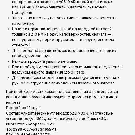
поверхности с помощью A9610 «Быстрый очиститель»
или A9690 «Обезжириватель. Удалитель силикона».
Просушить.
Тщательно встряхнуть тюбик. Снять колпачок и обрезать
наконечник.
Нанести герметик непрерывной однородной полосой
толщиной 2–3 мм на одну из поверхностей, сначала —
по внутреннему периметру, затем — вокруг крепежных
отверстий.
Для предотвращения возможного смещения деталей их
необходимо затянуть.
Излишки продукта удалить ветошью.
При необходимости проверить герметичность соединения
воздухом низкого давления (до 0,1 бар).
Для демонтажа соединения рекомендуется использовать
ручной инструмент с применением локального нагрева.
При необходимости демонтажа соединения рекомендуется
использовать ручной инструмент с применением локального
нагрева.
В коробке: 12 штук
Состав: Алифатические углеводороды >30%, нафтеновые
углеводороды >30%, ароматизирующая до бавка <5%,
ингибиторы коррозии <5%
ТУ: 2389-027-53934955-11
EAN-13: 4606445034721