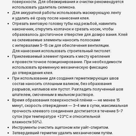
поверхности. Для обезжиривания и очистки рекомендуется
использовать удалитель силикона.
Для аккуратной работы использовать маскирующую ленту
и удалить её сразу после нанесения клея.
Отрезать винтовую головку тубы над резьбой, навинтить
наконечник, открутить колпачок и срезать носик, чтобы
образовалось достаточное отверстие для дозиро вания. Клей
на склеиваемые элементы наносить полосками
с интервалами 5–15 см для обеспечения вентиляции.
Для нанесения использовать строительный пистолет.
Приклеиваемый элемент прижать к месту крепления
и провести точное позиционирование. При необходимости
использовать временную механическую фиксацию
до отверждения клея.
При использовании для создания герметизирующих швов
состав наносить сплошным валиком, без образования
разрывов, наплывов или пустот. Разгладить полученный шов
шпателем, смоченным в мыльном растворе.
Время образования поверхностной плёнки — не менее 15
минут, скорость отверждения — 3–4 мм в сутки, максимальная
прочность клеевого соединения достигается в течение 5–7
суток (при температуре +23°C и относительной
влажности 50%).
Инструменты очистить ацетоном или уайт-спиритом.
Затвердевший герметик удалить механическим путём.