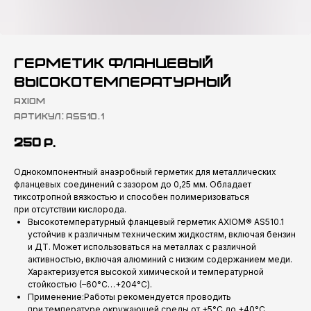
Герметик фланцевый
высокотемпературный
AXIOM
Артикул:
AS510.1
250
р.
Однокомпонентный анаэробный герметик для металлических
фланцевых соединений с зазором до 0,25 мм. Обладает
тиксотропной вязкостью и способен полимеризоваться
при отсутствии кислорода.
Высокотемпературный фланцевый герметик AXIOM® AS510.1
устойчив к различным техническим жидкостям, включая бензин
и ДТ. Может использоваться на металлах с различной
активностью, включая алюминий с низким содержанием меди.
Характеризуется высокой химической и температурной
стойкостью (–60°C…+204°C).
Применение:Работы рекомендуется проводить
при температуре окружающей среды от +5°C до +40°C