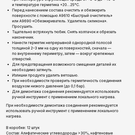
и температуре герметика +20…25°C.
Перед нанесением состава очистить и обезжирить
поверхности с помощью A9610 «Быстрый очиститель»
или A9690 «Обезжириватель. Удалитель силикона».
Просушить.
Тщательно встряхнуть тюбик. Снять колпачок и обрезать
наконечник.
Нанести герметик непрерывной однородной полосой
толщиной 2–3 мм на одну из поверхностей, сначала —
по внутреннему периметру, затем — вокруг крепежных
отверстий.
Для предотвращения возможного смещения деталей их
необходимо затянуть.
Излишки продукта удалить ветошью.
При необходимости проверить герметичность соединения
воздухом низкого давления (до 0,1 бар).
Для демонтажа соединения рекомендуется использовать
ручной инструмент с применением локального нагрева.
При необходимости демонтажа соединения рекомендуется
использовать ручной инструмент с применением локального
нагрева.
В коробке: 12 штук
Состав: Алифатические углеводороды >30%, нафтеновые