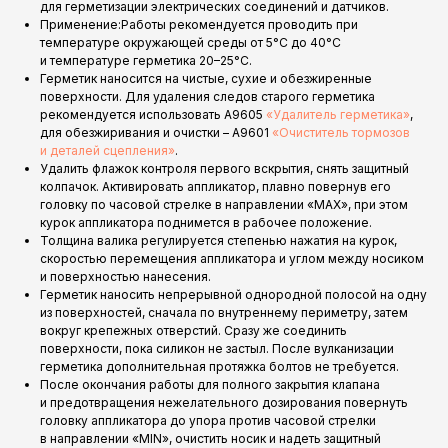
для герметизации электрических соединений и датчиков.
Применение:Работы рекомендуется проводить при
температуре окружающей среды от 5°С до 40°С
и температуре герметика 20–25°C.
Герметик наносится на чистые, сухие и обезжиренные
поверхности. Для удаления следов старого герметика
рекомендуется использовать A9605
«Удалитель герметика»
,
для обезжиривания и очистки – A9601
«Очиститель тормозов
и деталей сцепления»
.
Удалить флажок контроля первого вскрытия, снять защитный
колпачок. Активировать аппликатор, плавно повернув его
головку по часовой стрелке в направлении «MAX», при этом
курок аппликатора поднимется в рабочее положение.
Толщина валика регулируется степенью нажатия на курок,
скоростью перемещения аппликатора и углом между носиком
и поверхностью нанесения.
Герметик наносить непрерывной однородной полосой на одну
из поверхностей, сначала по внутреннему периметру, затем
вокруг крепежных отверстий. Сразу же соединить
поверхности, пока силикон не застыл. После вулканизации
герметика дополнительная протяжка болтов не требуется.
После окончания работы для полного закрытия клапана
и предотвращения нежелательного дозирования повернуть
головку аппликатора до упора против часовой стрелки
в направлении «MIN», очистить носик и надеть защитный