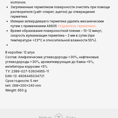
колпачок.
Загрязненные герметиком поверхности очистить при помощи
растворителя (уайт-спирит, ацетон) до отверждения
герметика.
Излишки затвердевшего герметика удалить механическим
путем с применением A9605
«Удалитель герметика»
.
Время образования поверхностной пленки – 10-12 минут,
скорость вулканизации герметика – 2 мм в сутки (при
температуре +23°С и относительной влажности 55%).
В коробке: 12 штук
Состав: Алифатические углеводороды >30%, нафтеновые
углеводороды >30%, ароматизирующая до бавка <5%,
ингибиторы коррозии <5%
ТУ: 2389-027-53934955-11
EAN-13: 4606445034721
Срок годности: 5 лет
lwh: 268x200x240 mm
Weight: 650 g
Tilda
Made on