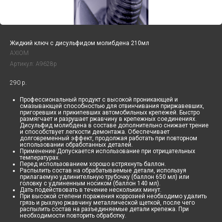
Жидкий ключ с дисульфидом молибдена 210мл
AXIOM
Артикул:
A9628p
290
р.
Профессиональный продукт с высокой проникающей и
смазывающей способностью для отвинчивания приржавевших,
пригоревших и прикипевших автомобильных крепежей. Быстро
размягчает и разрушает ржавчину в крепежных соединениях.
Дисульфид молибдена в составе дополн­­­­ительно снижает трение
и способствует легкости демонтажа. Обеспечивает
долговременный эффект, продолжая работать при повторном
использовании обработанных деталей.
Применение:Допускается использование при отрицательных
температурах.
Перед использованием хорошо встряхнуть баллон.
Распылить состав на обрабатываемые детали, используя
прилагаемую удлинительную трубочку (баллон 650 мл) или
головку с удлиненным носиком (баллон 140 мл).
Дать подействовать в течение нескольких минут.
При высокой степени поражения коррозией необходимо удалить
грязь и рыхлую ржавчину металлической щеткой, после чего
распылить состав на разъединяемые детали крепежа. При
необходимости повторить обработку.