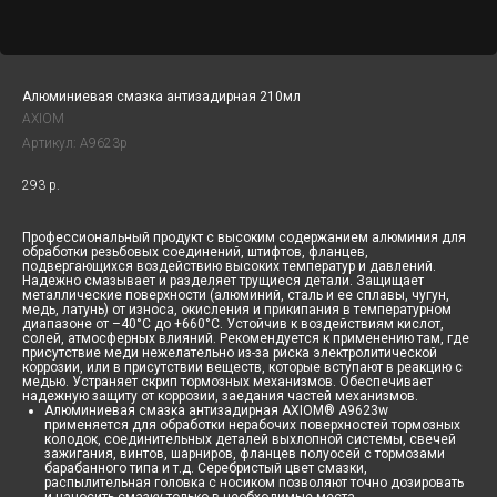
Алюминиевая смазка антизадирная 210мл
AXIOM
Артикул:
A9623p
293
р.
Профессиональный продукт с высоким содержанием алюминия для
обработки резьбовых соединений, штифтов, фланцев,
подвергающихся воздействию высоких температур и давлений.
Надежно смазывает и разделяет трущиеся детали. Защищает
металлические поверхности (алюминий, сталь и ее сплавы, чугун,
медь, латунь) от износа, окисления и прикипания в температурном
диапазоне от –40°С до +660°С. Устойчив к воздействиям кислот,
солей, атмосферных влияний. Рекомендуется к применению там, где
присутствие меди нежелательно из-за риска электролитической
коррозии, или в присутствии веществ, которые вступают в реакцию с
медью. Устраняет скрип тормозных механизмов. Обеспечивает
надежную защиту от коррозии, заедания частей механизмов.
Алюминиевая смазка антизадирная AXIOM® A9623w
применяется для обработки нерабочих поверхностей тормозных
колодок, соединительных деталей выхлопной системы, свечей
зажигания, винтов, шарниров, фланцев полуосей с тормозами
барабанного типа и т.д. Серебристый цвет смазки,
распылительная головка с носиком позволяют точно дозировать
и наносить смазку только в необходимые места.