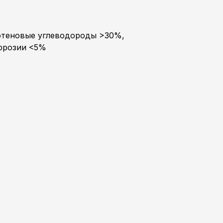
фтеновые углеводороды >30%,
ррозии <5%