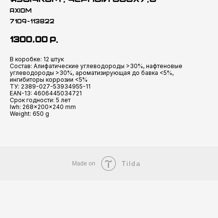
AXIOM
7109-113822
1300,00
р.
В коробке: 12 штук
Состав: Алифатические углеводороды >30%, нафтеновые
углеводороды >30%, ароматизирующая до бавка <5%,
ингибиторы коррозии <5%
ТУ: 2389-027-53934955-11
EAN-13: 4606445034721
Срок годности: 5 лет
lwh: 268x200x240 mm
Weight: 650 g
Tilda
Made on