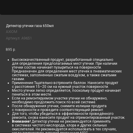
Детектор утечки газа 650мл
AXIOM
Артикул:
A9651
895
р.
Высококачественный продукт, разработанный специально
для определения предполагаемых мест утечки. При наличии
утечки состав начинает пузыриться на поверхности.
Предназначен для определения мест утечек в пневматических
системах, заполненных сжатым воздухом, а также сжатыми
газами.
Применение:Тщательно встряхните баллон. Нанесите продукт
с расстояния 15–20 см на нужный участок поверхности.
Место утечки легко определяется, поскольку продукт начинает
пениться в этом месте.
Если на ремонтируемом участке утечки не обнаружено,
необходимо продолжить поиск по всей системе.
После обнаружения утечки, снимите излишки продукта
с поверхности и проведите соответствующий ремонт.
Для того, чтобы убедиться в эффективности проведённого
ремонта, снова нанесите продукт на отремонтированный участок.
Внимание!
Детектор утечки не рекомендуется применять
в системах чистого кислорода, хлора и других сильных
окислителей. Не рекомендуется использовать в тех случаях,
когда температура деталей превышает 60°C.