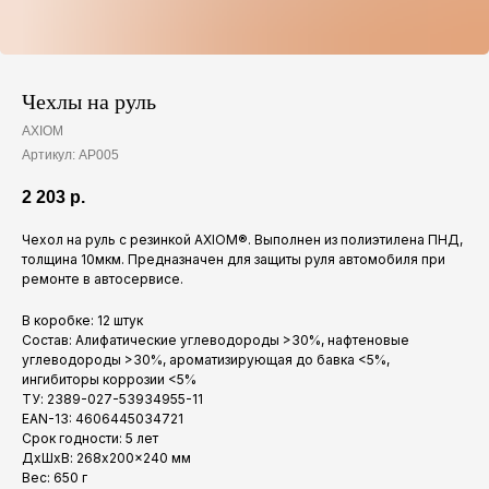
Чехлы на руль
AXIOM
Артикул:
AP005
2 203
р.
Чехол на руль с резинкой AXIOM®. Выполнен из полиэтилена ПНД,
толщина 10мкм. Предназначен для защиты руля автомобиля при
ремонте в автосервисе.
В коробке: 12 штук
Состав: Алифатические углеводороды >30%, нафтеновые
углеводороды >30%, ароматизирующая до бавка <5%,
ингибиторы коррозии <5%
ТУ: 2389-027-53934955-11
EAN-13: 4606445034721
Срок годности: 5 лет
ДxШxВ: 268x200x240 мм
Вес: 650 г