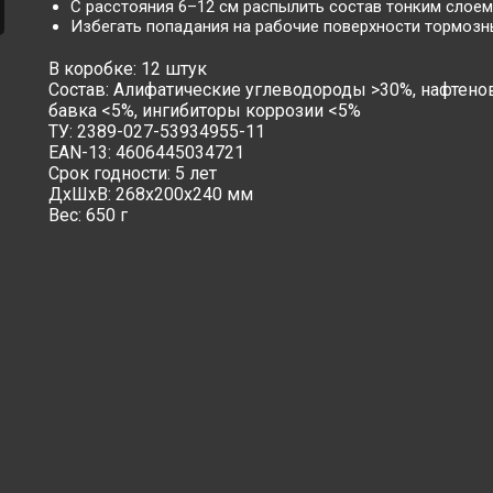
С расстояния 6–12 см распылить состав тонким слоем
Избегать попадания на рабочие поверхности тормозн
В коробке: 12 штук
Состав: Алифатические углеводороды >30%, нафтен
бавка <5%, ингибиторы коррозии <5%
ТУ: 2389-027-53934955-11
EAN-13: 4606445034721
Срок годности: 5 лет
ДxШxВ: 268x200x240 мм
Вес: 650 г