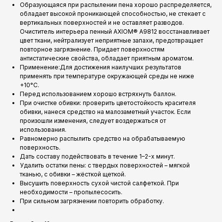
Образующаяся при распылении пена хорошо распределяется,
обладает высокой проникающей способностью, не стекает с
вертикальных поверхностей и не оставляет разводов.
Очиститель интерьера пенный AXIOM® A9812 восстанавливает
цвет ткани, нейтрализует неприятные запахи, предотвращает
повторное загрязнение. Придает поверхностям
антистатические свойства, обладает приятным ароматом.
Применение:Для достижения наилучших результатов
применять при температуре окружающей среды не ниже
+10°С.
Перед использованием хорошо встряхнуть баллон.
При очистке обивки: проверить цветостойкость красителя
обивки, нанеся средство на малозаметный участок. Если
произошли изменения, следует воздержаться от
использования.
Равномерно распылить средство на обрабатываемую
поверхность.
Дать составу подействовать в течение 1–2-х минут.
Удалить остатки пены: с твердых поверхностей – мягкой
тканью, с обивки – жёсткой щеткой.
Высушить поверхность сухой чистой салфеткой. При
необходимости – пропылесосить.
При сильном загрязнении повторить обработку.