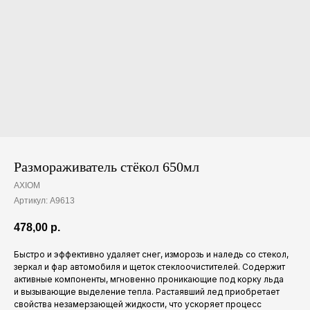
Размораживатель стёкол 650мл
AXIOM
Артикул:
A9613
478,00
р.
Быстро и эффективно удаляет снег, изморозь и наледь со стекол,
зеркал и фар автомобиля и щеток стеклоочистителей. Содержит
активные компоненты, мгновенно проникающие под корку льда
и вызывающие выделение тепла. Растаявший лед приобретает
свойства незамерзающей жидкости, что ускоряет процесс